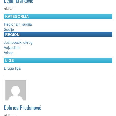
Dejan Marković
aktivan
KATEGORIJA
Regionalni sudija
Sudije
REGIONI
Južnobački okrug
Vojvodina
Vrbas
LIGE
Druga liga
Dobrica Prodanović
aktivan