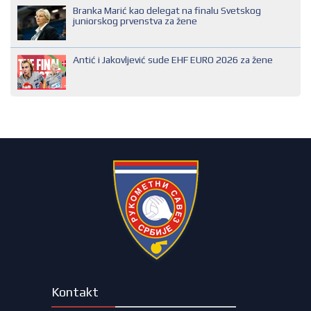
Branka Marić kao delegat na finalu Svetskog
SUDIJA PRVE KATEGORIJE
juniorskog prvenstva za žene
Antić i Jakovljević sude EHF EURO 2026 za žene
Kontakt