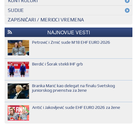
KONTROLORI
MEĐUNARODNI KONTROLOR
SUDIJE
ZAPISNIČARI / MERIOCI VREMENA
NACIONALNI KONTROLOR
EHF SUDIJA
REGIONALNI KONTROLOR
IHF SUDIJA
NAJNOVIJE VESTI
MLADI EVROPSKI SUDIJA
Petrović i Zrnić sude M18 EHF EURO 2026
NACIONALNI SUDIJA
REGIONALNI SUDIJA
Berdić i Šorak stekli IHF grb
SUDIJA DRUGE KATEGORIJE
SUDIJA OMLADINAC
Branka Marić kao delegat na finalu Svetskog
SUDIJA PRVE KATEGORIJE
juniorskog prvenstva za žene
Antić i Jakovljević sude EHF EURO 2026 za žene