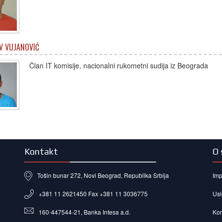
V VUJANOVIĆ
Član IT komisije, nacionalni rukometni sudija iz Beograda
Kontakt
O 
Tošin bunar 272, Novi Beograd, Republika Srbija
Im
+381 11 2621450 Fax +381 11 3036775
Usl
160-447544-21, Banka Intesa a.d.
Kon