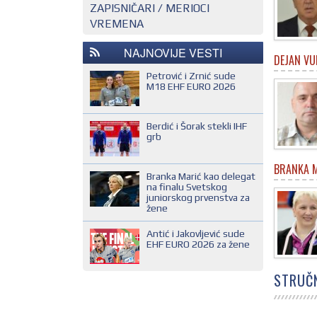
ZAPISNIČARI / MERIOCI
NACIONALNI KONTROLOR
EHF SUDIJA
VREMENA
REGIONALNI KONTROLOR
IHF SUDIJA
NAJNOVIJE VESTI
MLADI EVROPSKI SUDIJA
DEJAN VU
NACIONALNI SUDIJA
Petrović i Zrnić sude
M18 EHF EURO 2026
REGIONALNI SUDIJA
SUDIJA DRUGE KATEGORIJE
Berdić i Šorak stekli IHF
grb
SUDIJA OMLADINAC
SUDIJA PRVE KATEGORIJE
BRANKA 
Branka Marić kao delegat
na finalu Svetskog
juniorskog prvenstva za
žene
Antić i Jakovljević sude
EHF EURO 2026 za žene
STRUČN