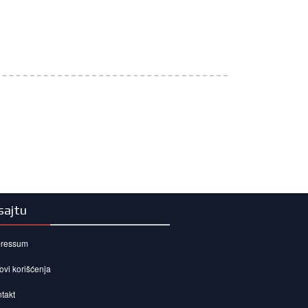
sajtu
pressum
ovi korišćenja
takt