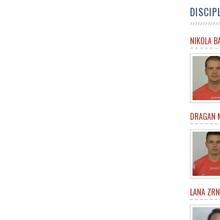
DISCIP
NIKOLA B
DRAGAN M
LANA ZRN