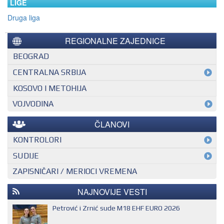
LIGE
Druga liga
REGIONALNE ZAJEDNICE
BEOGRAD
CENTRALNA SRBIJA
KOSOVO I METOHIJA
VOJVODINA
ČLANOVI
KONTROLORI
MEĐUNARODNI KONTROLOR
SUDIJE
ZAPISNIČARI / MERIOCI VREMENA
NACIONALNI KONTROLOR
EHF SUDIJA
REGIONALNI KONTROLOR
IHF SUDIJA
NAJNOVIJE VESTI
MLADI EVROPSKI SUDIJA
Petrović i Zrnić sude M18 EHF EURO 2026
NACIONALNI SUDIJA