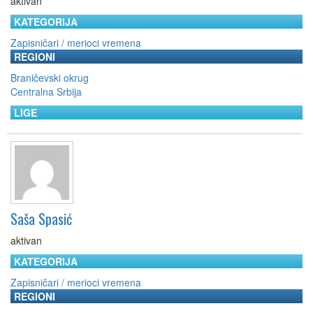
aktivan
KATEGORIJA
Zapisničari / merioci vremena
REGIONI
Braničevski okrug
Centralna Srbija
LIGE
Saša Spasić
aktivan
KATEGORIJA
Zapisničari / merioci vremena
REGIONI