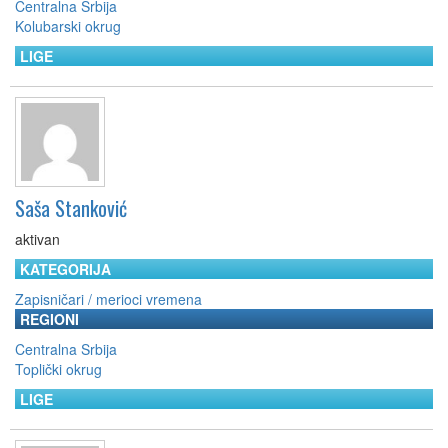
Centralna Srbija
Kolubarski okrug
LIGE
Saša Stanković
aktivan
KATEGORIJA
Zapisničari / merioci vremena
REGIONI
Centralna Srbija
Toplički okrug
LIGE