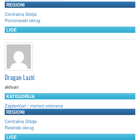
REGIONI
Centralna Srbija
Pomoravski okrug
LIGE
Dragan Lazić
aktivan
KATEGORIJA
Zapisničari / merioci vremena
REGIONI
Centralna Srbija
Rasinski okrug
LIGE