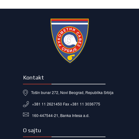
Kontakt
Tošin bunar 272, Novi Beograd, Republika Srbija
+381 11 2621450 Fax +381 11 3036775
160-447544-21, Banka Intesa a.d.
O sajtu