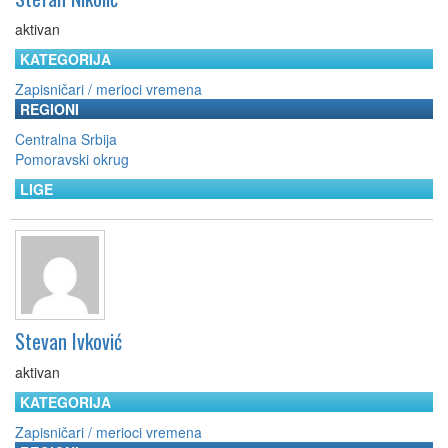
aktivan
KATEGORIJA
Zapisničari / merioci vremena
REGIONI
Centralna Srbija
Pomoravski okrug
LIGE
Stevan Ivković
aktivan
KATEGORIJA
Zapisničari / merioci vremena