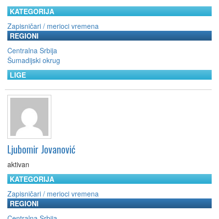
KATEGORIJA
Zapisničari / merioci vremena
REGIONI
Centralna Srbija
Šumadijski okrug
LIGE
Ljubomir Jovanović
aktivan
KATEGORIJA
Zapisničari / merioci vremena
REGIONI
Centralna Srbija