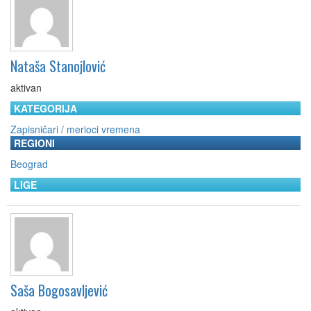
Nataša Stanojlović
aktivan
KATEGORIJA
Zapisničari / merioci vremena
REGIONI
Beograd
LIGE
Saša Bogosavljević