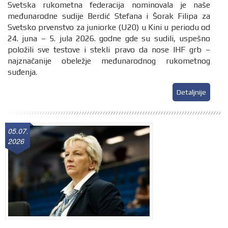
Svetska rukometna federacija nominovala je naše
međunarodne sudije Berdić Stefana i Šorak Filipa za
Svetsko prvenstvo za juniorke (U20) u Kini u periodu od
24. juna – 5. jula 2026. godne gde su sudili, uspešno
položili sve testove i stekli pravo da nose IHF grb –
najznačanije obeležje međunarodnog rukometnog
suđenja.
Detaljnije
05.07.
2026