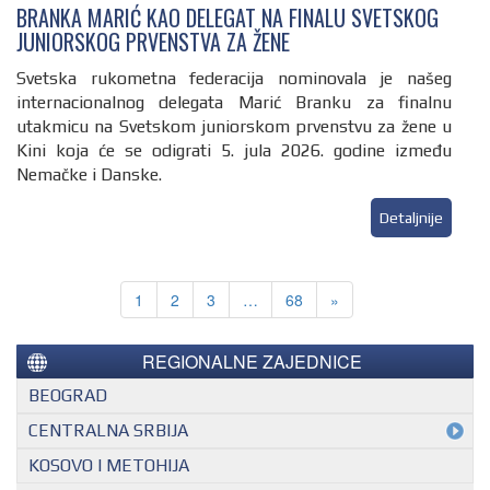
BRANKA MARIĆ KAO DELEGAT NA FINALU SVETSKOG
JUNIORSKOG PRVENSTVA ZA ŽENE
Svetska rukometna federacija nominovala je našeg
internacionalnog delegata Marić Branku za finalnu
utakmicu na Svetskom juniorskom prvenstvu za žene u
Kini koja će se odigrati 5. jula 2026. godine između
Nemačke i Danske.
Detaljnije
1
2
3
…
68
»
REGIONALNE ZAJEDNICE
BEOGRAD
CENTRALNA SRBIJA
KOSOVO I METOHIJA