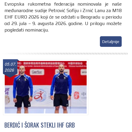
Evropska rukometna federacija nominovala je naše
međunarodne sudije Petrović Sofiju i Zrnić Lanu za M18
EHF EURO 2026 koji će se održati u Beogradu u periodu
od 29. jula – 9. avgusta 2026. godine. U prilogu možete
pogledati nominaciju.
Detaljnije
05.07.
2026
BERDIĆ I ŠORAK STEKLI IHF GRB