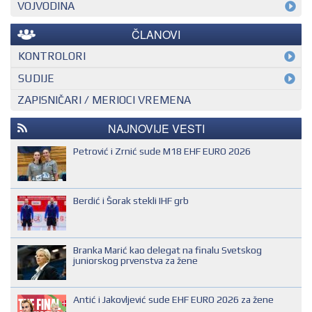
VOJVODINA
ČLANOVI
KONTROLORI
MEĐUNARODNI KONTROLOR
SUDIJE
ZAPISNIČARI / MERIOCI VREMENA
NACIONALNI KONTROLOR
EHF SUDIJA
REGIONALNI KONTROLOR
IHF SUDIJA
NAJNOVIJE VESTI
MLADI EVROPSKI SUDIJA
Petrović i Zrnić sude M18 EHF EURO 2026
NACIONALNI SUDIJA
REGIONALNI SUDIJA
Berdić i Šorak stekli IHF grb
SUDIJA DRUGE KATEGORIJE
SUDIJA OMLADINAC
Branka Marić kao delegat na finalu Svetskog
SUDIJA PRVE KATEGORIJE
juniorskog prvenstva za žene
Antić i Jakovljević sude EHF EURO 2026 za žene