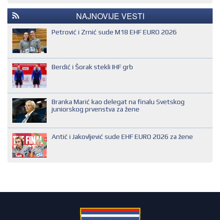
REGIONALNI KONTROLOR
IHF SUDIJA
NAJNOVIJE VESTI
MLADI EVROPSKI SUDIJA
Petrović i Zrnić sude M18 EHF EURO 2026
NACIONALNI SUDIJA
REGIONALNI SUDIJA
Berdić i Šorak stekli IHF grb
SUDIJA DRUGE KATEGORIJE
SUDIJA OMLADINAC
Branka Marić kao delegat na finalu Svetskog
SUDIJA PRVE KATEGORIJE
juniorskog prvenstva za žene
Antić i Jakovljević sude EHF EURO 2026 za žene