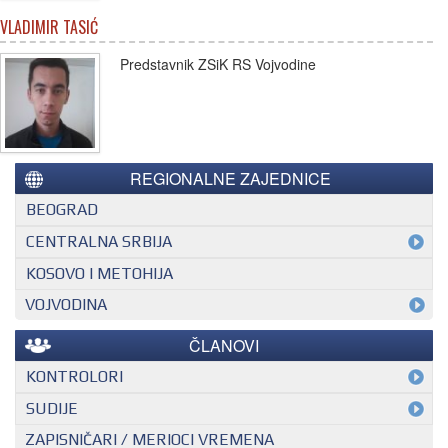
VLADIMIR TASIĆ
Predstavnik ZSiK RS Vojvodine
REGIONALNE ZAJEDNICE
BEOGRAD
CENTRALNA SRBIJA
KOSOVO I METOHIJA
VOJVODINA
ČLANOVI
KONTROLORI
MEĐUNARODNI KONTROLOR
SUDIJE
ZAPISNIČARI / MERIOCI VREMENA
NACIONALNI KONTROLOR
EHF SUDIJA