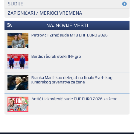
MEĐUNARODNI KONTROLOR
SUDIJE
ZAPISNIČARI / MERIOCI VREMENA
NACIONALNI KONTROLOR
EHF SUDIJA
REGIONALNI KONTROLOR
IHF SUDIJA
NAJNOVIJE VESTI
MLADI EVROPSKI SUDIJA
Petrović i Zrnić sude M18 EHF EURO 2026
NACIONALNI SUDIJA
REGIONALNI SUDIJA
Berdić i Šorak stekli IHF grb
SUDIJA DRUGE KATEGORIJE
SUDIJA OMLADINAC
Branka Marić kao delegat na finalu Svetskog
SUDIJA PRVE KATEGORIJE
juniorskog prvenstva za žene
Antić i Jakovljević sude EHF EURO 2026 za žene