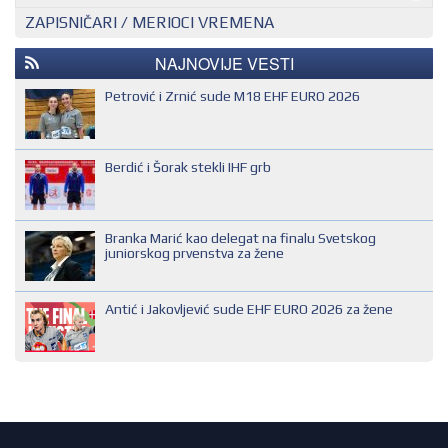
ZAPISNIČARI / MERIOCI VREMENA
NACIONALNI KONTROLOR
EHF SUDIJA
REGIONALNI KONTROLOR
IHF SUDIJA
NAJNOVIJE VESTI
MLADI EVROPSKI SUDIJA
Petrović i Zrnić sude M18 EHF EURO 2026
NACIONALNI SUDIJA
REGIONALNI SUDIJA
Berdić i Šorak stekli IHF grb
SUDIJA DRUGE KATEGORIJE
SUDIJA OMLADINAC
Branka Marić kao delegat na finalu Svetskog
SUDIJA PRVE KATEGORIJE
juniorskog prvenstva za žene
Antić i Jakovljević sude EHF EURO 2026 za žene