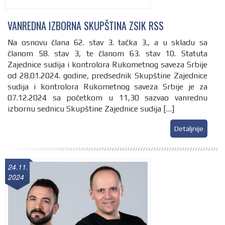
VANREDNA IZBORNA SKUPŠTINA ZSIK RSS
Na osnovu člana 62. stav 3. tačka 3., a u skladu sa
članom 58. stav 3, te članom 63. stav 10. Statuta
Zajednice sudija i kontrolora Rukometnog saveza Srbije
od 28.01.2024. godine, predsednik Skupštine Zajednice
sudija i kontrolora Rukometnog saveza Srbije je za
07.12.2024 sa početkom u 11,30 sazvao vanrednu
izbornu sednicu Skupštine Zajednice sudija […]
Detaljnije
24.11.
2024