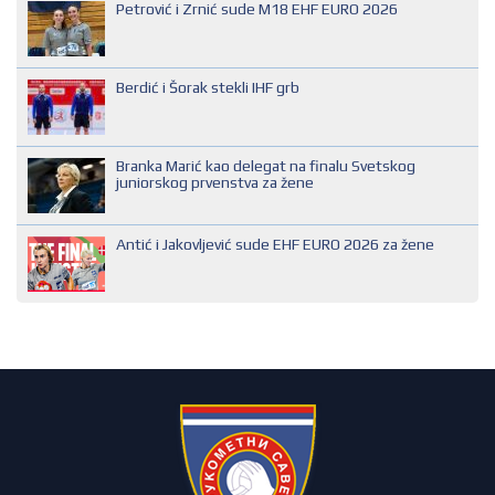
Petrović i Zrnić sude M18 EHF EURO 2026
NACIONALNI SUDIJA
REGIONALNI SUDIJA
Berdić i Šorak stekli IHF grb
SUDIJA DRUGE KATEGORIJE
SUDIJA OMLADINAC
Branka Marić kao delegat na finalu Svetskog
SUDIJA PRVE KATEGORIJE
juniorskog prvenstva za žene
Antić i Jakovljević sude EHF EURO 2026 za žene