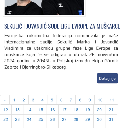
SEKULIĆ I JOVANDIĆ SUDE LIGU EVROPE ZA MUŠKARCE
Evropska rukometna federacija nominovala je naše
internacionalne sudije Sekulić Marka i Jovandić
Vladimira za utakmicu grupne faze Lige Evrope za
muškarce koja će se odigrati u utorak 26. novembra
2024. godine u 20:45h u Poljskoj između ekipa Górnik
Zabrze i Bjerringbro-Silkeborg.
Detaljnije
Previous
«
1
2
3
4
5
6
7
8
9
10
11
12
13
14
15
16
17
18
19
20
21
22
23
24
25
26
27
28
29
30
31