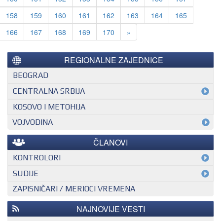
158
159
160
161
162
163
164
165
Next
166
167
168
169
170
»
REGIONALNE ZAJEDNICE
BEOGRAD
CENTRALNA SRBIJA
KOSOVO I METOHIJA
VOJVODINA
ČLANOVI
KONTROLORI
MEĐUNARODNI KONTROLOR
SUDIJE
ZAPISNIČARI / MERIOCI VREMENA
NACIONALNI KONTROLOR
EHF SUDIJA
REGIONALNI KONTROLOR
IHF SUDIJA
NAJNOVIJE VESTI
MLADI EVROPSKI SUDIJA