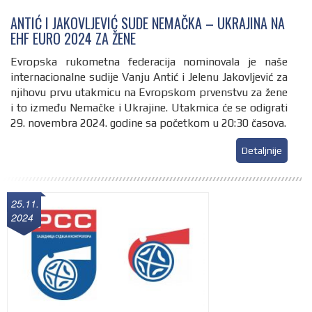
ANTIĆ I JAKOVLJEVIĆ SUDE NEMAČKA – UKRAJINA NA
EHF EURO 2024 ZA ŽENE
Evropska rukometna federacija nominovala je naše
internacionalne sudije Vanju Antić i Jelenu Jakovljević za
njihovu prvu utakmicu na Evropskom prvenstvu za žene
i to između Nemačke i Ukrajine. Utakmica će se odigrati
29. novembra 2024. godine sa početkom u 20:30 časova.
Detaljnije
25.11.
2024