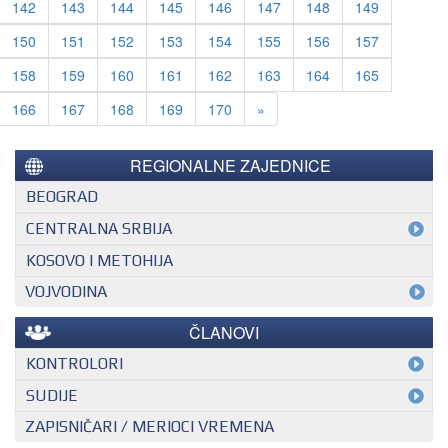
142
143
144
145
146
147
148
149
150
151
152
153
154
155
156
157
158
159
160
161
162
163
164
165
Next
166
167
168
169
170
»
REGIONALNE ZAJEDNICE
BEOGRAD
CENTRALNA SRBIJA
KOSOVO I METOHIJA
VOJVODINA
ČLANOVI
KONTROLORI
MEĐUNARODNI KONTROLOR
SUDIJE
ZAPISNIČARI / MERIOCI VREMENA
NACIONALNI KONTROLOR
EHF SUDIJA