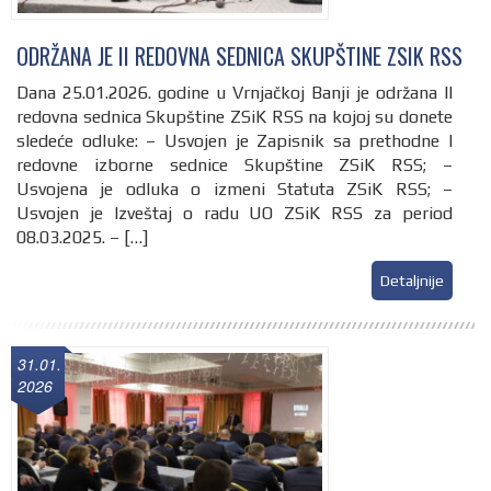
ODRŽANA JE II REDOVNA SEDNICA SKUPŠTINE ZSIK RSS
Dana 25.01.2026. godine u Vrnjačkoj Banji je održana II
redovna sednica Skupštine ZSiK RSS na kojoj su donete
sledeće odluke: – Usvojen je Zapisnik sa prethodne I
redovne izborne sednice Skupštine ZSiK RSS; –
Usvojena je odluka o izmeni Statuta ZSiK RSS; –
Usvojen je Izveštaj o radu UO ZSiK RSS za period
08.03.2025. – […]
Detaljnije
31.01.
2026