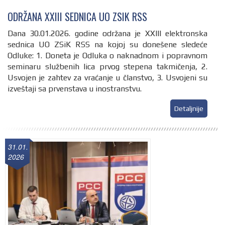
ODRŽANA XXIII SEDNICA UO ZSIK RSS
Dana 30.01.2026. godine održana je XXIII elektronska
sednica UO ZSiK RSS na kojoj su donešene sledeće
Odluke: 1. Doneta je Odluka o naknadnom i popravnom
seminaru službenih lica prvog stepena takmičenja, 2.
Usvojen je zahtev za vraćanje u članstvo, 3. Usvojeni su
izveštaji sa prvenstava u inostranstvu.
Detaljnije
31.01.
2026