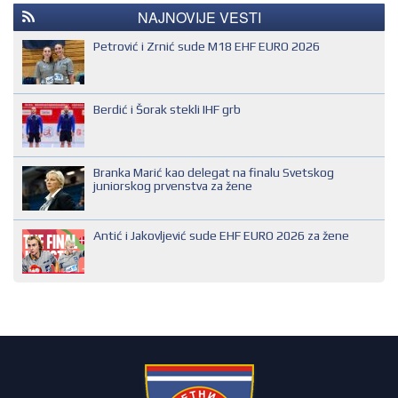
REGIONALNI KONTROLOR
IHF SUDIJA
NAJNOVIJE VESTI
MLADI EVROPSKI SUDIJA
Petrović i Zrnić sude M18 EHF EURO 2026
NACIONALNI SUDIJA
REGIONALNI SUDIJA
Berdić i Šorak stekli IHF grb
SUDIJA DRUGE KATEGORIJE
SUDIJA OMLADINAC
Branka Marić kao delegat na finalu Svetskog
SUDIJA PRVE KATEGORIJE
juniorskog prvenstva za žene
Antić i Jakovljević sude EHF EURO 2026 za žene