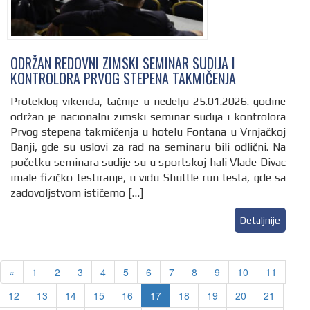
ODRŽAN REDOVNI ZIMSKI SEMINAR SUDIJA I
KONTROLORA PRVOG STEPENA TAKMIČENJA
Proteklog vikenda, tačnije u nedelju 25.01.2026. godine
održan je nacionalni zimski seminar sudija i kontrolora
Prvog stepena takmičenja u hotelu Fontana u Vrnjačkoj
Banji, gde su uslovi za rad na seminaru bili odlični. Na
početku seminara sudije su u sportskoj hali Vlade Divac
imale fizičko testiranje, u vidu Shuttle run testa, gde sa
zadovoljstvom ističemo […]
Detaljnije
Previous
«
1
2
3
4
5
6
7
8
9
10
11
12
13
14
15
16
17
18
19
20
21