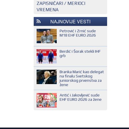
ZAPISNIČARI / MERIOCI
NACIONALNI KONTROLOR
EHF SUDIJA
VREMENA
REGIONALNI KONTROLOR
IHF SUDIJA
NAJNOVIJE VESTI
MLADI EVROPSKI SUDIJA
NACIONALNI SUDIJA
Petrović i Zrnić sude
M18 EHF EURO 2026
REGIONALNI SUDIJA
SUDIJA DRUGE KATEGORIJE
Berdić i Šorak stekli IHF
grb
SUDIJA OMLADINAC
SUDIJA PRVE KATEGORIJE
Branka Marić kao delegat
na finalu Svetskog
juniorskog prvenstva za
žene
Antić i Jakovljević sude
EHF EURO 2026 za žene