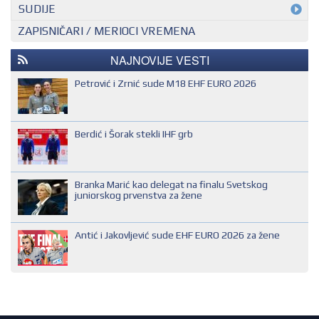
MEĐUNARODNI KONTROLOR
SUDIJE
ZAPISNIČARI / MERIOCI VREMENA
NACIONALNI KONTROLOR
EHF SUDIJA
REGIONALNI KONTROLOR
IHF SUDIJA
NAJNOVIJE VESTI
MLADI EVROPSKI SUDIJA
Petrović i Zrnić sude M18 EHF EURO 2026
NACIONALNI SUDIJA
REGIONALNI SUDIJA
Berdić i Šorak stekli IHF grb
SUDIJA DRUGE KATEGORIJE
SUDIJA OMLADINAC
Branka Marić kao delegat na finalu Svetskog
SUDIJA PRVE KATEGORIJE
juniorskog prvenstva za žene
Antić i Jakovljević sude EHF EURO 2026 za žene