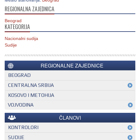
REGIONALNA ZAJEDNICA
Beograd
KATEGORIJA
Nacionalni sudija
Sudije
REGIONALNE ZAJEDNICE
BEOGRAD
CENTRALNA SRBIJA
KOSOVO I METOHIJA
VOJVODINA
ČLANOVI
KONTROLORI
MEĐUNARODNI KONTROLOR
SUDIJE