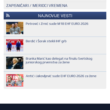
ZAPISNIČARI / MERIOCI VREMENA
NACIONALNI KONTROLOR
EHF SUDIJA
REGIONALNI KONTROLOR
IHF SUDIJA
NAJNOVIJE VESTI
MLADI EVROPSKI SUDIJA
Petrović i Zrnić sude M18 EHF EURO 2026
NACIONALNI SUDIJA
REGIONALNI SUDIJA
Berdić i Šorak stekli IHF grb
SUDIJA DRUGE KATEGORIJE
SUDIJA OMLADINAC
Branka Marić kao delegat na finalu Svetskog
SUDIJA PRVE KATEGORIJE
juniorskog prvenstva za žene
Antić i Jakovljević sude EHF EURO 2026 za žene