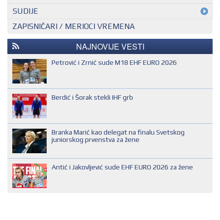
MEĐUNARODNI KONTROLOR
SUDIJE
ZAPISNIČARI / MERIOCI VREMENA
NACIONALNI KONTROLOR
EHF SUDIJA
REGIONALNI KONTROLOR
IHF SUDIJA
NAJNOVIJE VESTI
MLADI EVROPSKI SUDIJA
Petrović i Zrnić sude M18 EHF EURO 2026
NACIONALNI SUDIJA
REGIONALNI SUDIJA
Berdić i Šorak stekli IHF grb
SUDIJA DRUGE KATEGORIJE
SUDIJA OMLADINAC
Branka Marić kao delegat na finalu Svetskog
SUDIJA PRVE KATEGORIJE
juniorskog prvenstva za žene
Antić i Jakovljević sude EHF EURO 2026 za žene