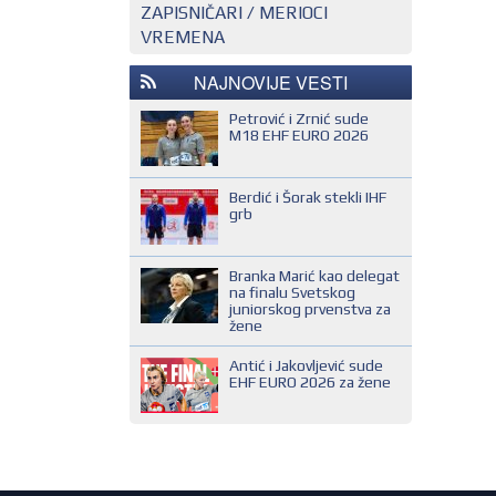
ZAPISNIČARI / MERIOCI
NACIONALNI KONTROLOR
EHF SUDIJA
VREMENA
REGIONALNI KONTROLOR
IHF SUDIJA
NAJNOVIJE VESTI
MLADI EVROPSKI SUDIJA
NACIONALNI SUDIJA
Petrović i Zrnić sude
M18 EHF EURO 2026
REGIONALNI SUDIJA
SUDIJA DRUGE KATEGORIJE
Berdić i Šorak stekli IHF
grb
SUDIJA OMLADINAC
SUDIJA PRVE KATEGORIJE
Branka Marić kao delegat
na finalu Svetskog
juniorskog prvenstva za
žene
Antić i Jakovljević sude
EHF EURO 2026 za žene