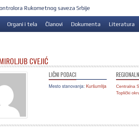
 kontrolora Rukometnog saveza Srbije
Organi i tela
Članovi
Dokumenta
Literatura
MIROLJUB CVEJIĆ
LIČNI PODACI
REGIONALN
Mesto stanovanja:
Kuršumlija
Centralna S
Toplički okr