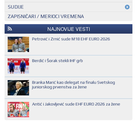
MEĐUNARODNI KONTROLOR
SUDIJE
ZAPISNIČARI / MERIOCI VREMENA
NACIONALNI KONTROLOR
EHF SUDIJA
REGIONALNI KONTROLOR
IHF SUDIJA
NAJNOVIJE VESTI
MLADI EVROPSKI SUDIJA
Petrović i Zrnić sude M18 EHF EURO 2026
NACIONALNI SUDIJA
REGIONALNI SUDIJA
Berdić i Šorak stekli IHF grb
SUDIJA DRUGE KATEGORIJE
SUDIJA OMLADINAC
Branka Marić kao delegat na finalu Svetskog
SUDIJA PRVE KATEGORIJE
juniorskog prvenstva za žene
Antić i Jakovljević sude EHF EURO 2026 za žene