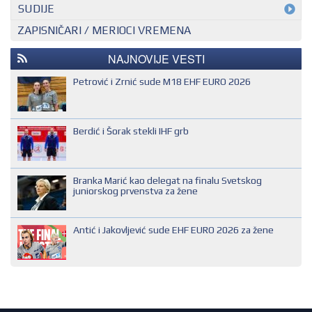
MEĐUNARODNI KONTROLOR
SUDIJE
ZAPISNIČARI / MERIOCI VREMENA
NACIONALNI KONTROLOR
EHF SUDIJA
REGIONALNI KONTROLOR
IHF SUDIJA
NAJNOVIJE VESTI
MLADI EVROPSKI SUDIJA
Petrović i Zrnić sude M18 EHF EURO 2026
NACIONALNI SUDIJA
REGIONALNI SUDIJA
Berdić i Šorak stekli IHF grb
SUDIJA DRUGE KATEGORIJE
SUDIJA OMLADINAC
Branka Marić kao delegat na finalu Svetskog
SUDIJA PRVE KATEGORIJE
juniorskog prvenstva za žene
Antić i Jakovljević sude EHF EURO 2026 za žene