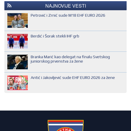
REGIONALNI KONTROLOR
IHF SUDIJA
NAJNOVIJE VESTI
MLADI EVROPSKI SUDIJA
Petrović i Zrnić sude M18 EHF EURO 2026
NACIONALNI SUDIJA
REGIONALNI SUDIJA
Berdić i Šorak stekli IHF grb
SUDIJA DRUGE KATEGORIJE
SUDIJA OMLADINAC
Branka Marić kao delegat na finalu Svetskog
SUDIJA PRVE KATEGORIJE
juniorskog prvenstva za žene
Antić i Jakovljević sude EHF EURO 2026 za žene