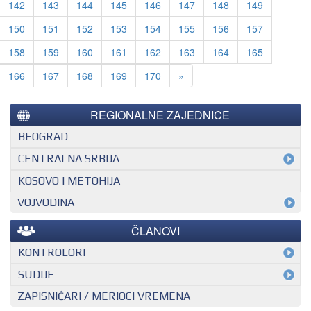
142
143
144
145
146
147
148
149
150
151
152
153
154
155
156
157
158
159
160
161
162
163
164
165
Next
166
167
168
169
170
»
REGIONALNE ZAJEDNICE
BEOGRAD
CENTRALNA SRBIJA
KOSOVO I METOHIJA
VOJVODINA
ČLANOVI
KONTROLORI
MEĐUNARODNI KONTROLOR
SUDIJE
ZAPISNIČARI / MERIOCI VREMENA
NACIONALNI KONTROLOR
EHF SUDIJA