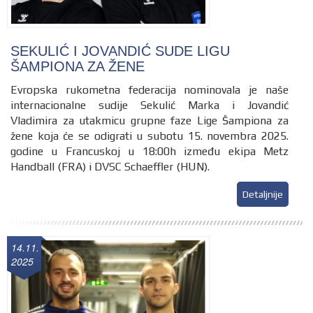
SEKULIĆ I JOVANDIĆ SUDE LIGU
ŠAMPIONA ZA ŽENE
Evropska rukometna federacija nominovala je naše
internacionalne sudije Sekulić Marka i Jovandić
Vladimira za utakmicu grupne faze Lige Šampiona za
žene koja će se odigrati u subotu 15. novembra 2025.
godine u Francuskoj u 18:00h između ekipa Metz
Handball (FRA) i DVSC Schaeffler (HUN).
Detaljnije
14.11.
2025