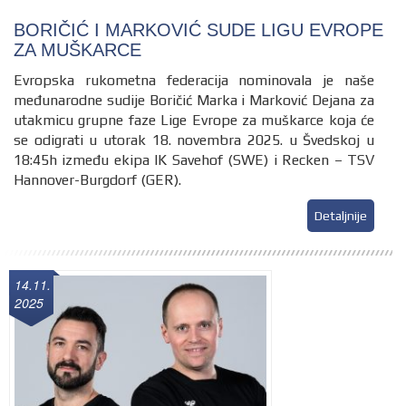
BORIČIĆ I MARKOVIĆ SUDE LIGU EVROPE
ZA MUŠKARCE
Evropska rukometna federacija nominovala je naše
međunarodne sudije Boričić Marka i Marković Dejana za
utakmicu grupne faze Lige Evrope za muškarce koja će
se odigrati u utorak 18. novembra 2025. u Švedskoj u
18:45h između ekipa IK Savehof (SWE) i Recken – TSV
Hannover-Burgdorf (GER).
Detaljnije
14.11.
2025