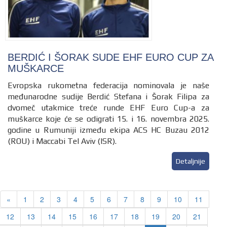
BERDIĆ I ŠORAK SUDE EHF EURO CUP ZA
MUŠKARCE
Evropska rukometna federacija nominovala je naše
međunarodne sudije Berdić Stefana i Šorak Filipa za
dvomeč utakmice treće runde EHF Euro Cup-a za
muškarce koje će se odigrati 15. i 16. novembra 2025.
godine u Rumuniji između ekipa ACS HC Buzau 2012
(ROU) i Maccabi Tel Aviv (ISR).
Detaljnije
Previous
«
1
2
3
4
5
6
7
8
9
10
11
12
13
14
15
16
17
18
19
20
21