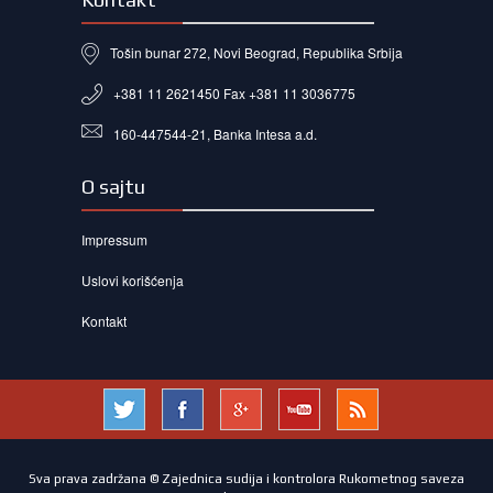
Tošin bunar 272, Novi Beograd, Republika Srbija
+381 11 2621450 Fax +381 11 3036775
160-447544-21, Banka Intesa a.d.
O sajtu
Impressum
Uslovi korišćenja
Kontakt
Sva prava zadržana © Zajednica sudija i kontrolora Rukometnog saveza