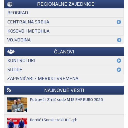
REGIONALNE ZAJEDNICE
BEOGRAD
CENTRALNA SRBIJA
KOSOVO I METOHIJA
VOJVODINA
ČLANOVI
KONTROLORI
MEĐUNARODNI KONTROLOR
SUDIJE
ZAPISNIČARI / MERIOCI VREMENA
NACIONALNI KONTROLOR
EHF SUDIJA
REGIONALNI KONTROLOR
IHF SUDIJA
NAJNOVIJE VESTI
MLADI EVROPSKI SUDIJA
Petrović i Zrnić sude M18 EHF EURO 2026
NACIONALNI SUDIJA
REGIONALNI SUDIJA
Berdić i Šorak stekli IHF grb
SUDIJA DRUGE KATEGORIJE