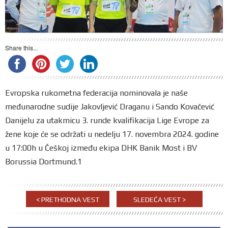
Share this...
Evropska rukometna federacija nominovala je naše
međunarodne sudije Jakovljević Draganu i Sando Kovačević
Danijelu za utakmicu 3. runde kvalifikacija Lige Evrope za
žene koje će se održati u nedelju 17. novembra 2024. godine
u 17:00h u Češkoj između ekipa DHK Banik Most i BV
Borussia Dortmund.1
< PRETHODNA VEST
SLEDEĆA VEST >