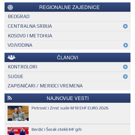
REGIONALNE ZAJEDNICE
BEOGRAD
CENTRALNA SRBIJA
KOSOVO I METOHIJA
VOJVODINA
ČLANOVI
KONTROLORI
MEĐUNARODNI KONTROLOR
SUDIJE
ZAPISNIČARI / MERIOCI VREMENA
NACIONALNI KONTROLOR
EHF SUDIJA
REGIONALNI KONTROLOR
IHF SUDIJA
NAJNOVIJE VESTI
MLADI EVROPSKI SUDIJA
Petrović i Zrnić sude M18 EHF EURO 2026
NACIONALNI SUDIJA
REGIONALNI SUDIJA
Berdić i Šorak stekli IHF grb
SUDIJA DRUGE KATEGORIJE