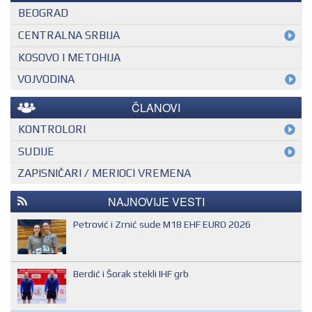
BEOGRAD
CENTRALNA SRBIJA
KOSOVO I METOHIJA
VOJVODINA
ČLANOVI
KONTROLORI
MEĐUNARODNI KONTROLOR
SUDIJE
ZAPISNIČARI / MERIOCI VREMENA
NACIONALNI KONTROLOR
EHF SUDIJA
REGIONALNI KONTROLOR
IHF SUDIJA
NAJNOVIJE VESTI
MLADI EVROPSKI SUDIJA
Petrović i Zrnić sude M18 EHF EURO 2026
NACIONALNI SUDIJA
REGIONALNI SUDIJA
Berdić i Šorak stekli IHF grb
SUDIJA DRUGE KATEGORIJE
SUDIJA OMLADINAC