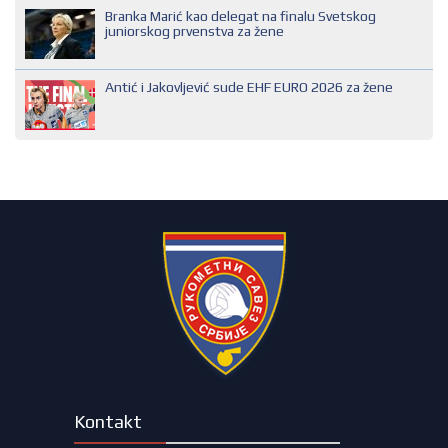
Branka Marić kao delegat na finalu Svetskog
SUDIJA PRVE KATEGORIJE
juniorskog prvenstva za žene
Antić i Jakovljević sude EHF EURO 2026 za žene
Kontakt