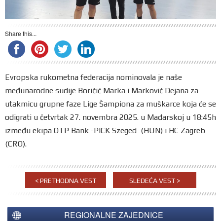
Share this...
Evropska rukometna federacija nominovala je naše
međunarodne sudije Boričić Marka i Marković Dejana za
utakmicu grupne faze Lige Šampiona za muškarce koja će se
odigrati u četvrtak 27. novembra 2025. u Mađarskoj u 18:45h
između ekipa OTP Bank -PICK Szeged (HUN) i HC Zagreb
(CRO).
< PRETHODNA VEST
SLEDEĆA VEST >
REGIONALNE ZAJEDNICE