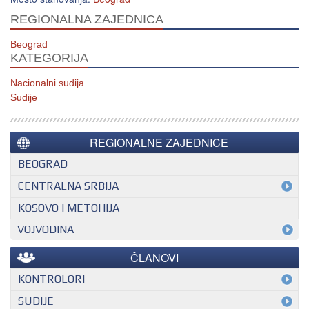
REGIONALNA ZAJEDNICA
Beograd
KATEGORIJA
Nacionalni sudija
Sudije
REGIONALNE ZAJEDNICE
BEOGRAD
CENTRALNA SRBIJA
KOSOVO I METOHIJA
VOJVODINA
ČLANOVI
KONTROLORI
MEĐUNARODNI KONTROLOR
SUDIJE