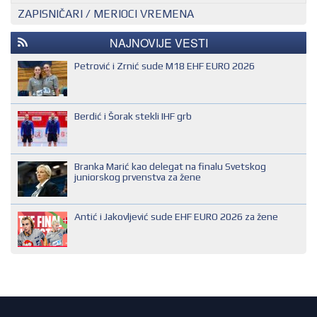
ZAPISNIČARI / MERIOCI VREMENA
NACIONALNI KONTROLOR
EHF SUDIJA
REGIONALNI KONTROLOR
IHF SUDIJA
NAJNOVIJE VESTI
MLADI EVROPSKI SUDIJA
Petrović i Zrnić sude M18 EHF EURO 2026
NACIONALNI SUDIJA
REGIONALNI SUDIJA
Berdić i Šorak stekli IHF grb
SUDIJA DRUGE KATEGORIJE
SUDIJA OMLADINAC
Branka Marić kao delegat na finalu Svetskog
SUDIJA PRVE KATEGORIJE
juniorskog prvenstva za žene
Antić i Jakovljević sude EHF EURO 2026 za žene