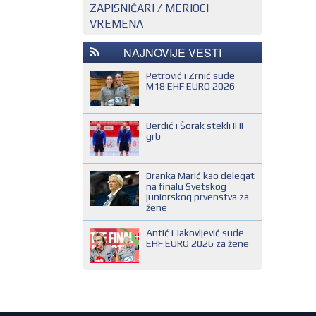
ZAPISNIČARI / MERIOCI
NACIONALNI KONTROLOR
EHF SUDIJA
VREMENA
REGIONALNI KONTROLOR
IHF SUDIJA
NAJNOVIJE VESTI
MLADI EVROPSKI SUDIJA
NACIONALNI SUDIJA
Petrović i Zrnić sude
M18 EHF EURO 2026
REGIONALNI SUDIJA
SUDIJA DRUGE KATEGORIJE
Berdić i Šorak stekli IHF
grb
SUDIJA OMLADINAC
SUDIJA PRVE KATEGORIJE
Branka Marić kao delegat
na finalu Svetskog
juniorskog prvenstva za
žene
Antić i Jakovljević sude
EHF EURO 2026 za žene