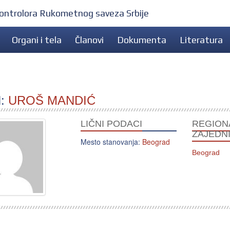
 kontrolora Rukometnog saveza Srbije
Organi i tela
Članovi
Dokumenta
Literatura
N:
UROŠ MANDIĆ
LIČNI PODACI
REGION
ZAJEDN
Mesto stanovanja:
Beograd
Beograd