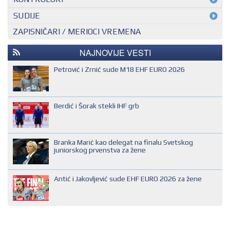
MEĐUNARODNI KONTROLOR
SUDIJE
ZAPISNIČARI / MERIOCI VREMENA
NACIONALNI KONTROLOR
EHF SUDIJA
REGIONALNI KONTROLOR
IHF SUDIJA
NAJNOVIJE VESTI
MLADI EVROPSKI SUDIJA
Petrović i Zrnić sude M18 EHF EURO 2026
NACIONALNI SUDIJA
REGIONALNI SUDIJA
Berdić i Šorak stekli IHF grb
SUDIJA DRUGE KATEGORIJE
SUDIJA OMLADINAC
Branka Marić kao delegat na finalu Svetskog
SUDIJA PRVE KATEGORIJE
juniorskog prvenstva za žene
Antić i Jakovljević sude EHF EURO 2026 za žene