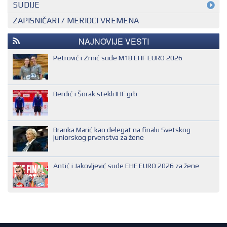
MEĐUNARODNI KONTROLOR
SUDIJE
ZAPISNIČARI / MERIOCI VREMENA
NACIONALNI KONTROLOR
EHF SUDIJA
REGIONALNI KONTROLOR
IHF SUDIJA
NAJNOVIJE VESTI
MLADI EVROPSKI SUDIJA
Petrović i Zrnić sude M18 EHF EURO 2026
NACIONALNI SUDIJA
REGIONALNI SUDIJA
Berdić i Šorak stekli IHF grb
SUDIJA DRUGE KATEGORIJE
SUDIJA OMLADINAC
Branka Marić kao delegat na finalu Svetskog
SUDIJA PRVE KATEGORIJE
juniorskog prvenstva za žene
Antić i Jakovljević sude EHF EURO 2026 za žene