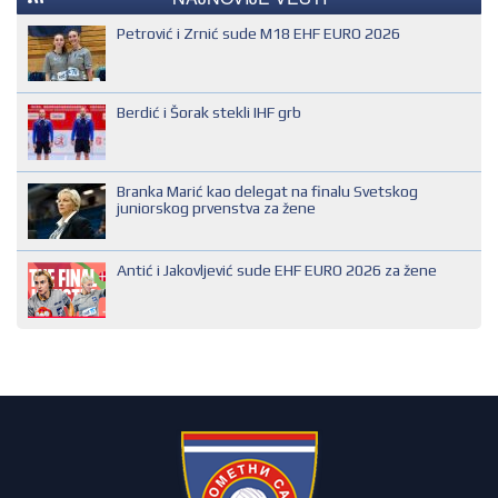
MLADI EVROPSKI SUDIJA
Petrović i Zrnić sude M18 EHF EURO 2026
NACIONALNI SUDIJA
REGIONALNI SUDIJA
Berdić i Šorak stekli IHF grb
SUDIJA DRUGE KATEGORIJE
SUDIJA OMLADINAC
Branka Marić kao delegat na finalu Svetskog
SUDIJA PRVE KATEGORIJE
juniorskog prvenstva za žene
Antić i Jakovljević sude EHF EURO 2026 za žene