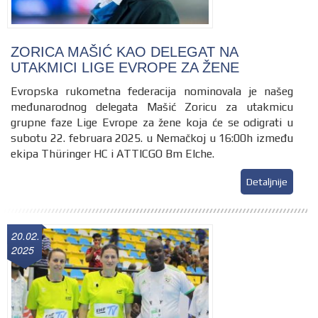
ZORICA MAŠIĆ KAO DELEGAT NA
UTAKMICI LIGE EVROPE ZA ŽENE
Evropska rukometna federacija nominovala je našeg
međunarodnog delegata Mašić Zoricu za utakmicu
grupne faze Lige Evrope za žene koja će se odigrati u
subotu 22. februara 2025. u Nemačkoj u 16:00h između
ekipa Thüringer HC i ATTICGO Bm Elche.
Detaljnije
20.02.
2025