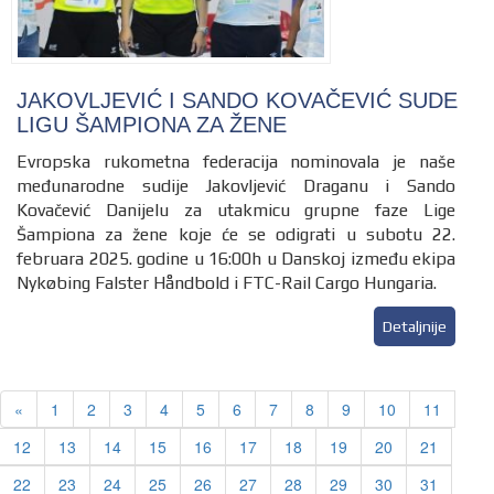
JAKOVLJEVIĆ I SANDO KOVAČEVIĆ SUDE
LIGU ŠAMPIONA ZA ŽENE
Evropska rukometna federacija nominovala je naše
međunarodne sudije Jakovljević Draganu i Sando
Kovačević Danijelu za utakmicu grupne faze Lige
Šampiona za žene koje će se odigrati u subotu 22.
februara 2025. godine u 16:00h u Danskoj između ekipa
Nykøbing Falster Håndbold i FTC-Rail Cargo Hungaria.
Detaljnije
Previous
«
1
2
3
4
5
6
7
8
9
10
11
12
13
14
15
16
17
18
19
20
21
22
23
24
25
26
27
28
29
30
31