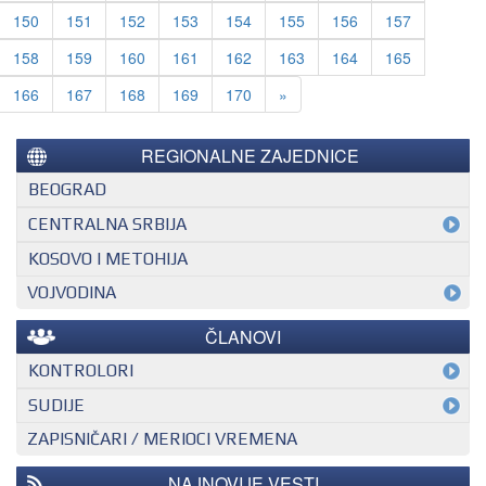
150
151
152
153
154
155
156
157
158
159
160
161
162
163
164
165
Next
166
167
168
169
170
»
REGIONALNE ZAJEDNICE
BEOGRAD
CENTRALNA SRBIJA
KOSOVO I METOHIJA
VOJVODINA
ČLANOVI
KONTROLORI
MEĐUNARODNI KONTROLOR
SUDIJE
ZAPISNIČARI / MERIOCI VREMENA
NACIONALNI KONTROLOR
EHF SUDIJA
REGIONALNI KONTROLOR
IHF SUDIJA
NAJNOVIJE VESTI