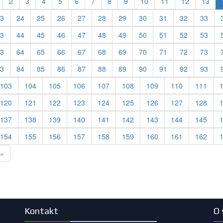
ous
2
3
4
5
6
7
8
9
10
11
12
13
3
24
25
26
27
28
29
30
31
32
33
3
44
45
46
47
48
49
50
51
52
53
3
64
65
66
67
68
69
70
71
72
73
3
84
85
86
87
88
89
90
91
92
93
103
104
105
106
107
108
109
110
111
120
121
122
123
124
125
126
127
128
137
138
139
140
141
142
143
144
145
154
155
156
157
158
159
160
161
162
Next
»
Kontakt
O 