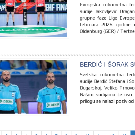
Evropska rukometna fed
sudije Jakovljević Draga
grupne faze Lige Evrope 
februara 2026. godine
Oldenburg (GER) / Tertne
BERDIĆ I ŠORAK 
Svetska rukometna fed
sudije Berdić Stefana i Šo
Bugarskoj, Veliko Trnovo,
Našim sudijama će ovo b
prilogu se nalazi poziv od