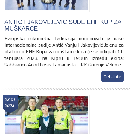
ANTIĆ I JAKOVLJEVIĆ SUDE EHF KUP ZA
MUŠKARCE
Evropska rukometna federacija nominovala je naše
internacionalne sudije Antić Vanju i Jakovljević Jelenu za
utakmicu EHF Kupa za muškarce koja će se odigrati 11.
februara 2023. na Kipru u 19:00h između ekipa:
Sabbianco Anorthosis Famagusta – RK Gorenje Velenje
Detaljnije
28.01.
2023