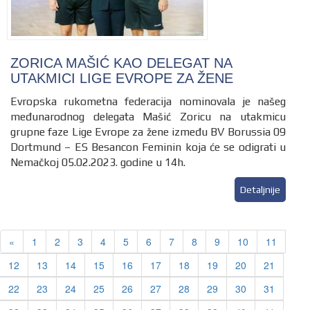
ZORICA MAŠIĆ KAO DELEGAT NA
UTAKMICI LIGE EVROPE ZA ŽENE
Evropska rukometna federacija nominovala je našeg
međunarodnog delegata Mašić Zoricu na utakmicu
grupne faze Lige Evrope za žene između BV Borussia 09
Dortmund – ES Besancon Feminin koja će se odigrati u
Nemačkoj 05.02.2023. godine u 14h.
Detaljnije
Previous
«
1
2
3
4
5
6
7
8
9
10
11
12
13
14
15
16
17
18
19
20
21
22
23
24
25
26
27
28
29
30
31