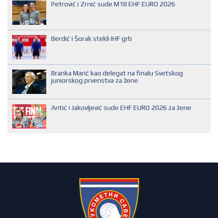
Petrović i Zrnić sude M18 EHF EURO 2026
NACIONALNI SUDIJA
REGIONALNI SUDIJA
Berdić i Šorak stekli IHF grb
SUDIJA DRUGE KATEGORIJE
SUDIJA OMLADINAC
Branka Marić kao delegat na finalu Svetskog
SUDIJA PRVE KATEGORIJE
juniorskog prvenstva za žene
Antić i Jakovljević sude EHF EURO 2026 za žene