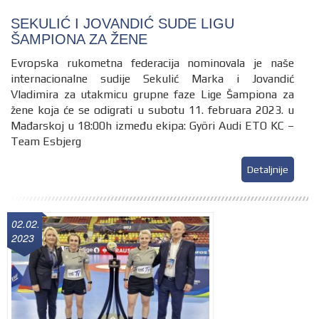
SEKULIĆ I JOVANDIĆ SUDE LIGU
ŠAMPIONA ZA ŽENE
Evropska rukometna federacija nominovala je naše
internacionalne sudije Sekulić Marka i Jovandić
Vladimira za utakmicu grupne faze Lige Šampiona za
žene koja će se odigrati u subotu 11. februara 2023. u
Mađarskoj u 18:00h između ekipa: Györi Audi ETO KC –
Team Esbjerg
Detaljnije
02.02.
2023