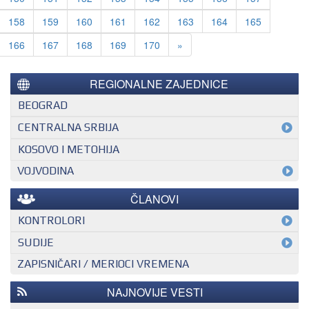
158
159
160
161
162
163
164
165
Next
166
167
168
169
170
»
REGIONALNE ZAJEDNICE
BEOGRAD
CENTRALNA SRBIJA
KOSOVO I METOHIJA
VOJVODINA
ČLANOVI
KONTROLORI
MEĐUNARODNI KONTROLOR
SUDIJE
ZAPISNIČARI / MERIOCI VREMENA
NACIONALNI KONTROLOR
EHF SUDIJA
REGIONALNI KONTROLOR
IHF SUDIJA
NAJNOVIJE VESTI
MLADI EVROPSKI SUDIJA