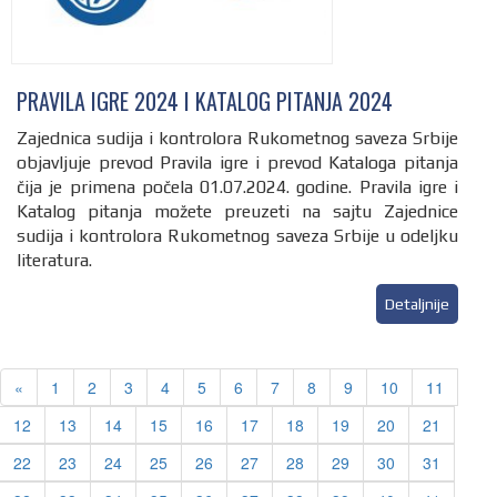
PRAVILA IGRE 2024 I KATALOG PITANJA 2024
Zajednica sudija i kontrolora Rukometnog saveza Srbije
objavljuje prevod Pravila igre i prevod Kataloga pitanja
čija je primena počela 01.07.2024. godine. Pravila igre i
Katalog pitanja možete preuzeti na sajtu Zajednice
sudija i kontrolora Rukometnog saveza Srbije u odeljku
literatura.
Detaljnije
Previous
«
1
2
3
4
5
6
7
8
9
10
11
12
13
14
15
16
17
18
19
20
21
22
23
24
25
26
27
28
29
30
31