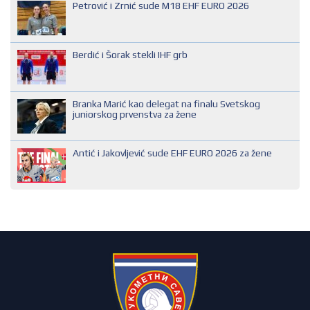
Petrović i Zrnić sude M18 EHF EURO 2026
NACIONALNI SUDIJA
REGIONALNI SUDIJA
Berdić i Šorak stekli IHF grb
SUDIJA DRUGE KATEGORIJE
SUDIJA OMLADINAC
Branka Marić kao delegat na finalu Svetskog
SUDIJA PRVE KATEGORIJE
juniorskog prvenstva za žene
Antić i Jakovljević sude EHF EURO 2026 za žene