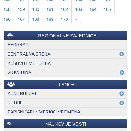
158
159
160
161
162
163
164
165
Next
166
167
168
169
170
»
REGIONALNE ZAJEDNICE
BEOGRAD
CENTRALNA SRBIJA
KOSOVO I METOHIJA
VOJVODINA
ČLANOVI
KONTROLORI
MEĐUNARODNI KONTROLOR
SUDIJE
ZAPISNIČARI / MERIOCI VREMENA
NACIONALNI KONTROLOR
EHF SUDIJA
REGIONALNI KONTROLOR
IHF SUDIJA
NAJNOVIJE VESTI
MLADI EVROPSKI SUDIJA