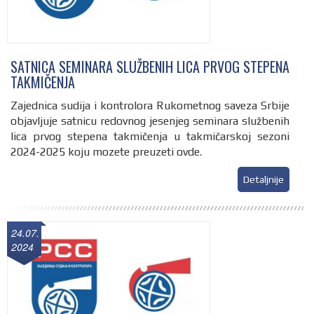
SATNICA SEMINARA SLUŽBENIH LICA PRVOG STEPENA
TAKMIČENJA
Zajednica sudija i kontrolora Rukometnog saveza Srbije
objavljuje satnicu redovnog jesenjeg seminara službenih
lica prvog stepena takmičenja u takmičarskoj sezoni
2024-2025 koju mozete preuzeti ovde.
Detaljnije
24.07.
2024