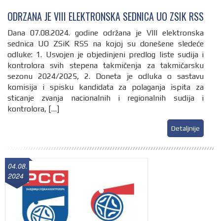
ODRZANA JE VIII ELEKTRONSKA SEDNICA UO ZSIK RSS
Dana 07.08.2024. godine održana je VIII elektronska
sednica UO ZSiK RSS na kojoj su donešene sledeće
odluke: 1. Usvojen je objedinjeni predlog liste sudija i
kontrolora svih stepena takmičenja za takmičarsku
sezonu 2024/2025, 2. Doneta je odluka o sastavu
komisija i spisku kandidata za polaganja ispita za
sticanje zvanja nacionalnih i regionalnih sudija i
kontrolora, […]
Detaljnije
04.08.
2024