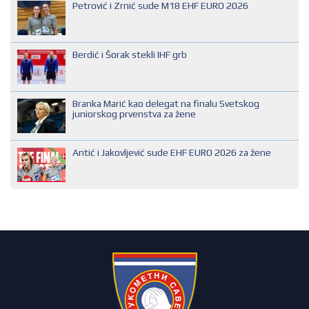
Petrović i Zrnić sude M18 EHF EURO 2026
NACIONALNI SUDIJA
REGIONALNI SUDIJA
Berdić i Šorak stekli IHF grb
SUDIJA DRUGE KATEGORIJE
SUDIJA OMLADINAC
Branka Marić kao delegat na finalu Svetskog
SUDIJA PRVE KATEGORIJE
juniorskog prvenstva za žene
Antić i Jakovljević sude EHF EURO 2026 za žene