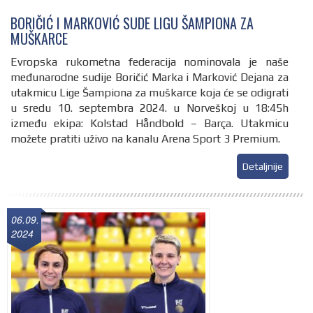
BORIČIĆ I MARKOVIĆ SUDE LIGU ŠAMPIONA ZA
MUŠKARCE
Evropska rukometna federacija nominovala je naše
međunarodne sudije Boričić Marka i Marković Dejana za
utakmicu Lige Šampiona za muškarce koja će se odigrati
u sredu 10. septembra 2024. u Norveškoj u 18:45h
između ekipa: Kolstad Håndbold – Barça. Utakmicu
možete pratiti uživo na kanalu Arena Sport 3 Premium.
Detaljnije
06.09.
2024