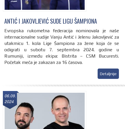
ANTIĆ I JAKOVLJEVIĆ SUDE LIGU ŠAMPIONA
Evropska rukometna federacija nominovala je naše
internacionalne sudije Vanju Antić i Jelenu Jakovljević za
utakmicu 1. kola Lige Šampiona za žene koja će se
odigrati u subotu 7. septembra 2024. godine u
Rumuniji, između ekipa: Bistrita – CSM Bucuresti.
Početak meča je zakazan za 16 časova.
Detaljnije
06.09.
2024