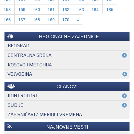
158
159
160
161
162
163
164
165
Next
166
167
168
169
170
»
REGIONALNE ZAJEDNICE
BEOGRAD
CENTRALNA SRBIJA
KOSOVO I METOHIJA
VOJVODINA
ČLANOVI
KONTROLORI
MEĐUNARODNI KONTROLOR
SUDIJE
ZAPISNIČARI / MERIOCI VREMENA
NACIONALNI KONTROLOR
EHF SUDIJA
REGIONALNI KONTROLOR
IHF SUDIJA
NAJNOVIJE VESTI
MLADI EVROPSKI SUDIJA