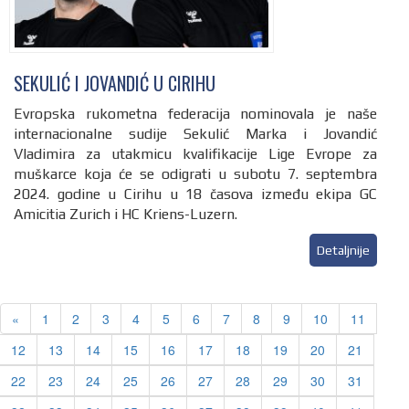
SEKULIĆ I JOVANDIĆ U CIRIHU
Evropska rukometna federacija nominovala je naše
internacionalne sudije Sekulić Marka i Jovandić
Vladimira za utakmicu kvalifikacije Lige Evrope za
muškarce koja će se odigrati u subotu 7. septembra
2024. godine u Cirihu u 18 časova između ekipa GC
Amicitia Zurich i HC Kriens-Luzern.
Detaljnije
Previous
«
1
2
3
4
5
6
7
8
9
10
11
12
13
14
15
16
17
18
19
20
21
22
23
24
25
26
27
28
29
30
31